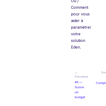
Où /
Comment
pour vous
aider à
paramétrer
votre
solution
Eden.
←
Sui
Précédent
#5 —
Compta
Suivre
un
budget