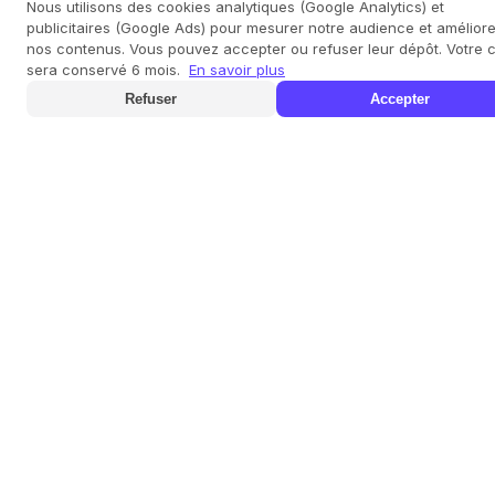
Nous utilisons des cookies analytiques (Google Analytics) et
publicitaires (Google Ads) pour mesurer notre audience et améliore
nos contenus. Vous pouvez accepter ou refuser leur dépôt. Votre 
sera conservé 6 mois.
En savoir plus
Refuser
Accepter
SIÈGE SOCIAL
Eden ERP&CRM
3, rue des teinturiers
59491 VILLENEUVE D'ASCQ
03.66.72.24.65