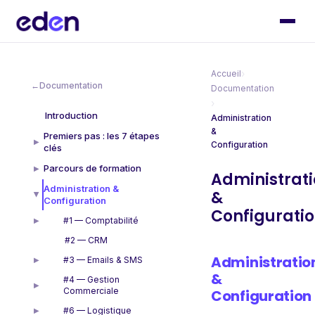
›
Accueil
←
Documentation
Documentation
›
Introduction
Administration
&
Premiers pas : les 7 étapes
▶
Configuration
clés
Parcours de formation
▶
Administrat
Administration &
&
▶
Configuration
Configurati
#1 — Comptabilité
▶
#2 — CRM
Administratio
#3 — Emails & SMS
▶
&
#4 — Gestion
▶
Commerciale
Configuration
#6 — Logistique
▶